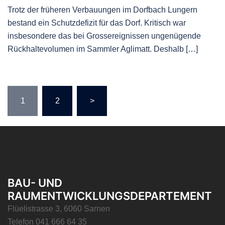
Trotz der früheren Verbauungen im Dorfbach Lungern
bestand ein Schutzdefizit für das Dorf. Kritisch war
insbesondere das bei Grossereignissen ungenügende
Rückhaltevolumen im Sammler Aglimatt. Deshalb […]
Seitennummerierung
1
2
>
der
Beiträge
BAU- UND
RAUMENTWICKLUNGSDEPARTEMENT
Flüelistrasse 3, 6060 Sarnen
Telefon 041 666 64 35